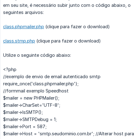
em seu site, é necessário subir junto com o código abaixo, o
seguintes arquivos:
class.phpmailer.php
(clique para fazer o download)
class.stmp.php
(clique para fazer o download)
Utilize o seguinte código abaixo:
<?php
//exemplo de envio de email autenticado smtp
require_once('class.phpmailer.php');
//formmail exemplo Speedhost
$mailer = new PHPMailer();
$mailer->CharSet='UTF-8';
$mailer->IsSMTP();
$mailer->SMTPDebug = 1;
$mailer->Port = 587;
$mailer->Host = 'smtp.seudominio.com.br'; //Alterar host para