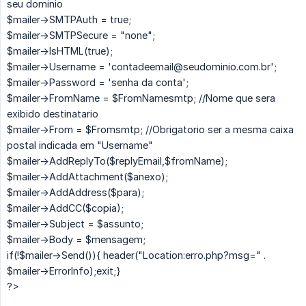
seu dominio
$mailer->SMTPAuth = true;
$mailer->SMTPSecure = "none";
$mailer->IsHTML(true);
$mailer->Username = 'contadeemail@seudominio.com.br';
$mailer->Password = 'senha da conta';
$mailer->FromName = $FromNamesmtp; //Nome que sera
exibido destinatario
$mailer->From = $Fromsmtp; //Obrigatorio ser a mesma caixa
postal indicada em "Username"
$mailer->AddReplyTo($replyEmail,$fromName);
$mailer->AddAttachment($anexo);
$mailer->AddAddress($para);
$mailer->AddCC($copia);
$mailer->Subject = $assunto;
$mailer->Body = $mensagem;
if(!$mailer->Send()){ header("Location:erro.php?msg=" .
$mailer->ErrorInfo);exit;}
?>