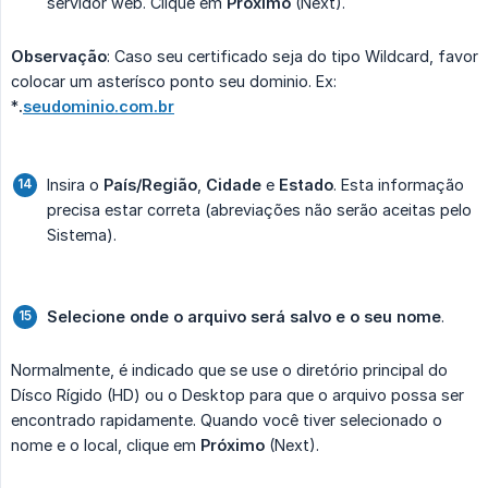
servidor web. Clique em
Próximo
(Next).
Observação
: Caso seu certificado seja do tipo Wildcard, favor
colocar um asterísco ponto seu dominio. Ex:
*
.
seudominio.com.br
Insira o
País/Região
,
Cidade
e
Estado
. Esta informação
precisa estar correta (abreviações não serão aceitas pelo
Sistema).
Selecione onde o arquivo será salvo e o seu nome
.
Normalmente, é indicado que se use o diretório principal do
Dísco Rígido (HD) ou o Desktop para que o arquivo possa ser
encontrado rapidamente. Quando você tiver selecionado o
nome e o local, clique em
Próximo
(Next).