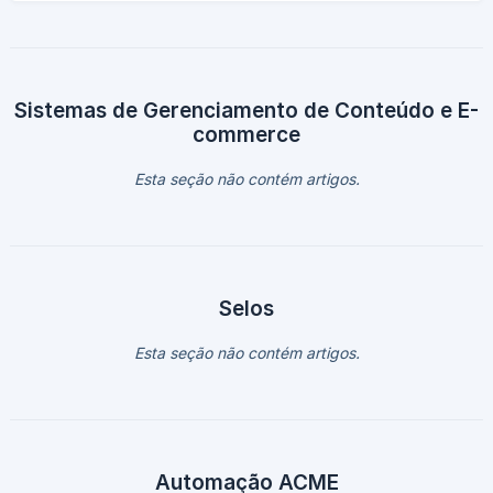
CERTIFICATE REQUEST----- Cole o conteúdo do CSR no
campo de texto contido no endereço abaixo:
https://www.digicert.com/ssltools/view-csr/ Após clicar no
botão **Check **o CSR será descodificado e se estiver
tudo certo, um indicador verde será apresentado: ![](
Sistemas de Gerenciamento de Conteúdo e E-
commerce
Esta seção não contém artigos.
Selos
Esta seção não contém artigos.
Automação ACME