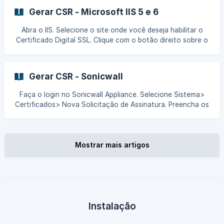
“/C=BR/ST=Parana/L=Curitiba/O=Nome da
Gerar CSR - Microsoft IIS 5 e 6
Empresa/OU=Departamento /CN=seudominio.com” (Onde:
C= PAIS / ST= ESTADO / L=CIDADE / O:NOME DA EMPRESA
Abra o IIS. Selecione o site onde você deseja habilitar o
/ OU= SETOR / CN= SEU DOMINIO) || Caso seu certificado
Certificado Digital SSL. Clique com o botão direito sobre o
seja do tipo Wildcard, favor colocar um asterisco ponto
endereço do site a ser habilitado, e selecione Propriedades
seu domínio. Ex: *.seudominio.com.br Para vis
(Properties). Clique na aba de Segurança de Diretório
(Directory Security). ![](https://storage.crisp.
Gerar CSR - Sonicwall
Faça o login no Sonicwall Appliance. Selecione Sistema>
Certificados> Nova Solicitação de Assinatura. Preencha os
campos necessários conforme solicitado. Certifique-se de
escolher 2048 bits como o tamanho da chave. OBS: Caso
seu certificado seja do tipo Wildcard, favor colocar um
Mostrar mais artigos
Instalação