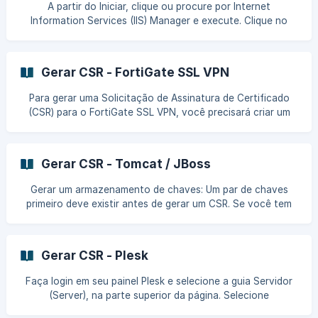
A partir do Iniciar, clique ou procure por Internet
prompt de comando no mesmo local. 2. Execute o comand
Information Services (IIS) Manager e execute. Clique no
Nome do Servidor (Server Name). No menu central, dê um
clique duplo no ícone de Certificados de Servidor (Server
Certificates) que se encontra na seção de Segurança
Gerar CSR - FortiGate SSL VPN
(Security). Selecione o menu Ações (Actions) (ao lado
direito), clique clique em **Criar Solici
Para gerar uma Solicitação de Assinatura de Certificado
(CSR) para o FortiGate SSL VPN, você precisará criar um
par de chaves para o seu servidor, a chave pública e a
chave privada. Esses dois itens são um par de chaves de
certificado digital e não podem ser separados. A chave
Gerar CSR - Tomcat / JBoss
pública de CSR que você fornecer para a Activeweb enviar
a uma Autoridade de Certificação (CA) para assinatura e a
Gerar um armazenamento de chaves: Um par de chaves
chave privada permanecerá oculta no sistema FortiGate
primeiro deve existir antes de gerar um CSR. Se você tem
onde a solicitação de CSR é feita. Para gerar um
um armazenamento de chave Java existente, prossiga para
a próxima etapa, caso contrário, use o comando a seguir
para gerar um novo armazenamento de chaves Java:
Gerar CSR - Plesk
$JAVA_HOME\bin>keytool -genkey -alias
seudominio.com.br -keyalg RSA -keystore KeyStore.jks -
Faça login em seu painel Plesk e selecione a guia Servidor
keysize 2048 NOTAS: Tamanho da chave deve ser
(Server), na parte superior da página. Selecione
especificado, caso contrário o keytool irá gerar uma chave
Certificados SSL (SSL Certificates) em Ferramentas e
de 1024 bits, o que nã