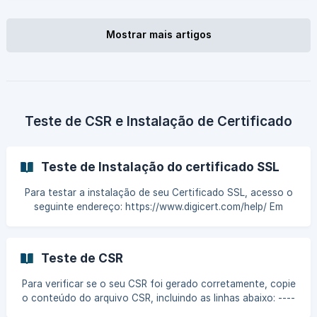
Information Services (caso necessário) e procure pelo site
o qual você tem uma solicitação de certificado pendente.
Mostrar mais artigos
Cl
Teste de CSR e Instalação de Certificado
Teste de Instalação do certificado SSL
Para testar a instalação de seu Certificado SSL, acesso o
seguinte endereço: https://www.digicert.com/help/ Em
Server Address, informe a URL (FQDN) para o qual o seu
certificado SSL foi emitido e clique em CHECK SERVER.
Caso não seja exibido nenhuma mensagem de alerta, o seu
Teste de CSR
certificado SSL foi instalado corretamente, exemplo: ![]
(https://storage.crisp.chat/users/helpdesk/website/-/e/0/2/
Para verificar se o seu CSR foi gerado corretamente, copie
c/e02c2bbec74c5000/captura-de-tela-de-2025-03-24-_1nl
o conteúdo do arquivo CSR, incluindo as linhas abaixo: ----
-BEGIN NEW CERTIFICATE REQUEST---- -----END NEW