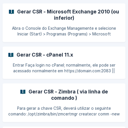
Recursos (Tools & Settings). Selecione Adicionar
Certificado SSL (Add SSL certificate). Preencha os
Gerar CSR - Microsoft Exchange 2010 (ou
detalhes do ce
inferior)
Abra o Console do Exchange Managemente e selecione
Iniciar (Start) > Programas (Programs) > Microsoft
Exchange 2010 > Exchange Management Console.
Selecione Gerenciar Banco de dados (Manage Databases)
Selecione Configuração do Servidor (Server Configuration)
Gerar CSR - cPanel 11.x
no menu à esquerda. Em seguida, selecione Novo
Certificado Exchange (New Exchange Certificate) no menu
Entrar Faça login no cPanel; normalmente, ele pode ser
de Ações (Action
acessado normalmente em https://domain.com:2083 ||
Você pode encontrar uma mensagem de erro “Sua conexão
não é privada” ou algo semelhante ao tentar visitar a
página de login do cPanel. Isso ocorre porque sua página
Gerar CSR - Zimbra ( via linha de
de login usa um certificado auto assinado por padrão.
comando )
Desconsidere isso e prossiga após a mensagem de erro.
Digite seu nome de usuário / senha e clique em Login. ![]
Para gerar a chave CSR, deverá utilizar o seguinte
(https://storage.crisp.chat/users/helpdesk/website
comando: /opt/zimbra/bin/zmcertmgr createcsr comm -new
-keysize 2048 Após isso preencher com os dados de sua
empresa , exemplo: -subject