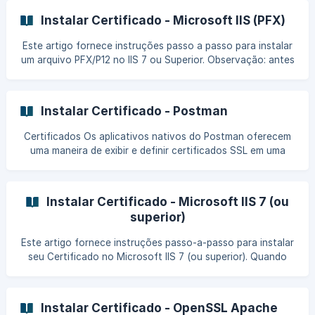
Instalar Certificado - Microsoft IIS (PFX)
Este artigo fornece instruções passo a passo para instalar
um arquivo PFX/P12 no IIS 7 ou Superior. Observação: antes
de instalar o arquivo PFX, certifique-se de ter solicitado e
baixado seu certificado nesse formato. Salve seu arquivo
PFX no seu computador em um local que você possa
Instalar Certificado - Postman
localizar facilmente mais tarde. Navegue até o IIS7. No
gerenciador do IIS, selecione o servidor no menu de
Certificados Os aplicativos nativos do Postman oferecem
diretórios à esquerda. Normalmente, ele estará no topo da
uma maneira de exibir e definir certificados SSL em uma
lista. Em "Página Inicial do
base por domínio. Para gerenciar seus certificados, clique
no ícone de chave inglesa no lado direito da barra de
ferramentas do cabeçalho, escolha "Configurações" e
Instalar Certificado - Microsoft IIS 7 (ou
selecione a guia Certificados. Adicionando um certificado
superior)
Para adicionar um novo c
Este artigo fornece instruções passo-a-passo para instalar
seu Certificado no Microsoft IIS 7 (ou superior). Quando
você receber seu certificado SSL, salve-o no servidor com
a extensão .crt. O local não importa, mas você precisará
localizar o arquivo posteriormente, então mantenha-o em
Instalar Certificado - OpenSSL Apache
algum lugar que você possa achá-lo. Abra o Internet