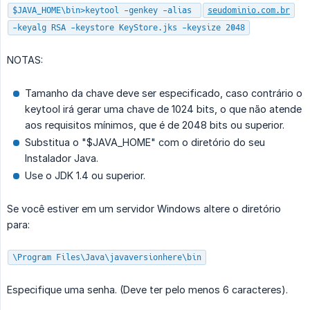
$JAVA_HOME\bin>keytool -genkey -alias
seudominio.com.br
-keyalg RSA -keystore KeyStore.jks -keysize 2048
NOTAS:
Tamanho da chave deve ser especificado, caso contrário o
keytool irá gerar uma chave de 1024 bits, o que não atende
aos requisitos mínimos, que é de 2048 bits ou superior.
Substitua o "$JAVA_HOME" com o diretório do seu
Instalador Java.
Use o JDK 1.4 ou superior.
Se você estiver em um servidor Windows altere o diretório
para:
\Program Files\Java\javaversionhere\bin
Especifique uma senha. (Deve ter pelo menos 6 caracteres).