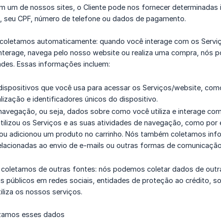
 um de nossos sites, o Cliente pode nos fornecer determinadas
J, seu CPF, número de telefone ou dados de pagamento.
e coletamos automaticamente: quando você interage com os Servi
nterage, navega pelo nosso website ou realiza uma compra, nós p
ades. Essas informações incluem:
ispositivos que você usa para acessar os Serviços/website, como
lização e identificadores únicos do dispositivo.
avegação, ou seja, dados sobre como você utiliza e interage com
tilizou os Serviços e as suas atividades de navegação, como por 
ou adicionou um produto no carrinho. Nós também coletamos info
elacionadas ao envio de e-mails ou outras formas de comunicação
ue coletamos de outras fontes: nós podemos coletar dados de out
is públicos em redes sociais, entidades de proteção ao crédito,
iliza os nossos serviços.
izamos esses dados