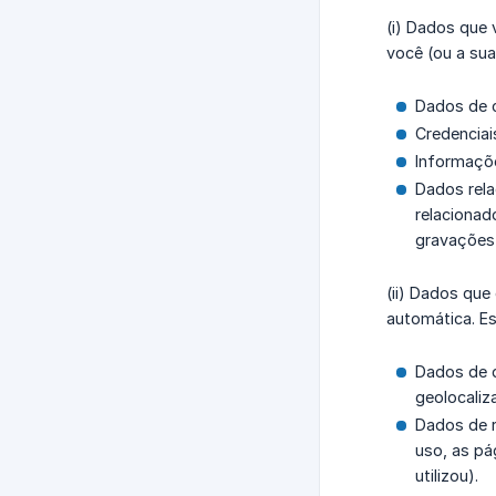
(i) Dados que
você (ou a su
Dados de c
Credenciai
Informaçõe
Dados rela
relacionad
gravações 
(ii) Dados qu
automática. E
Dados de d
geolocaliz
Dados de r
uso, as pá
utilizou).