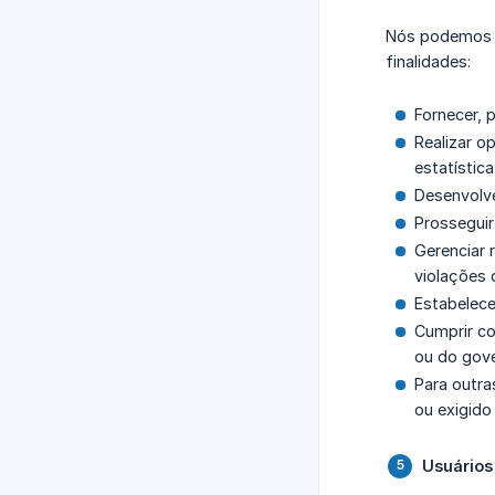
Nós podemos ut
finalidades:
Fornecer, 
Realizar o
estatística
Desenvolve
Prossegui
Gerenciar 
violações 
Estabelece
Cumprir co
ou do gov
Para outra
ou exigido 
Usuários