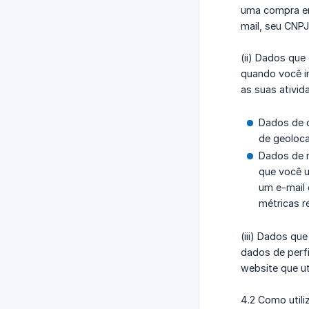
uma compra em
mail, seu CNP
(ii) Dados qu
quando você i
as suas ativid
Dados de d
de geoloca
Dados de n
que você u
um e-mail 
métricas r
(iii) Dados q
dados de perf
website que ut
4.2 Como util