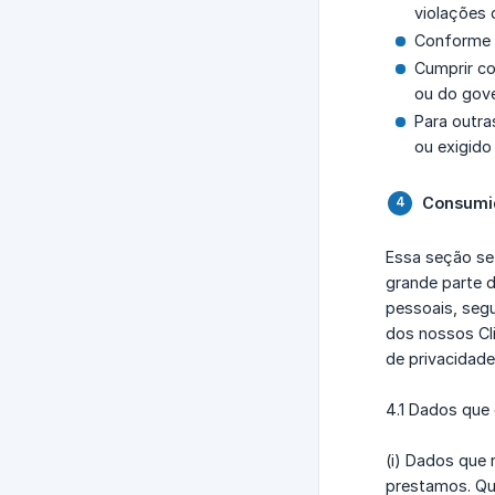
violações 
Conforme n
Cumprir co
ou do gov
Para outra
ou exigido 
Consumi
Essa seção se
grande parte 
pessoais, seg
dos nossos Cli
de privacidade
4.1 Dados que
(i) Dados que
prestamos. Qu