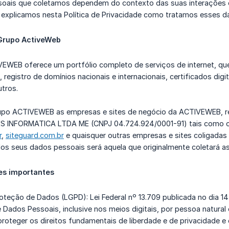
oais que coletamos dependem do contexto das suas interações c
explicamos nesta Política de Privacidade como tratamos esses d
Grupo ActiveWeb
EWEB oferece um portfólio completo de serviços de internet, que
s, registro de domínios nacionais e internacionais, certificados di
tros.
upo ACTIVEWEB as empresas e sites de negócio da ACTIVEWEB, r
 INFORMATICA LTDA ME (CNPJ 04.724.924/0001-91) tais como 
r
,
siteguard.com.br
e quaisquer outras empresas e sites coligada
os seus dados pessoais será aquela que originalmente coletará as
es importantes
roteção de Dados (LGPD): Lei Federal nº 13.709 publicada no dia 1
Dados Pessoais, inclusive nos meios digitais, por pessoa natural 
proteger os direitos fundamentais de liberdade e de privacidade e