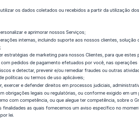
ilizar os dados coletados ou recebidos a partir da utilização do
personalizar e aprimorar nossos Serviços;
perações internas, incluindo suporte aos nossos clientes, solução
;
r estratégias de marketing para nossos Clientes, para que estes 
r com pedidos de pagamento efetuados por você, nas operações 
riscos e detectar, prevenir e/ou remediar fraudes ou outras ativida
de políticas ou termos de uso aplicáveis;
r, exercer e defender direitos em processos judiciais, administrativ
m obrigações legais ou regulatórias, ou conforme exigido em um pr
erno com competência, ou que alegue ter competência, sobre o 
s finalidades as quais fornecemos um aviso específico no momen
por lei.