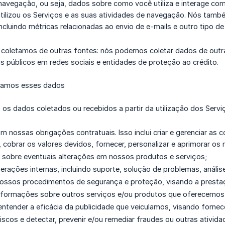
avegação, ou seja, dados sobre como você utiliza e interage com
tilizou os Serviços e as suas atividades de navegação. Nós ta
incluindo métricas relacionadas ao envio de e-mails e outro tipo 
ue coletamos de outras fontes: nós podemos coletar dados de out
s públicos em redes sociais e entidades de proteção ao crédito.
izamos esses dados
 os dados coletados ou recebidos a partir da utilização dos Serviç
m nossas obrigações contratuais. Isso inclui criar e gerenciar as 
, cobrar os valores devidos, fornecer, personalizar e aprimorar os
o sobre eventuais alterações em nossos produtos e serviços;
perações internas, incluindo suporte, solução de problemas, anális
ossos procedimentos de segurança e proteção, visando a prestaç
nformações sobre outros serviços e/ou produtos que oferecemos, 
 entender a eficácia da publicidade que veiculamos, visando fornec
riscos e detectar, prevenir e/ou remediar fraudes ou outras ativida