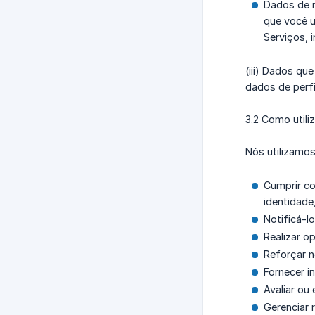
Dados de n
que você u
Serviços, 
(iii) Dados q
dados de perfi
3.2 Como util
Nós utilizamos
Cumprir co
identidade
Notificá-l
Realizar o
Reforçar n
Fornecer i
Avaliar ou
Gerenciar 